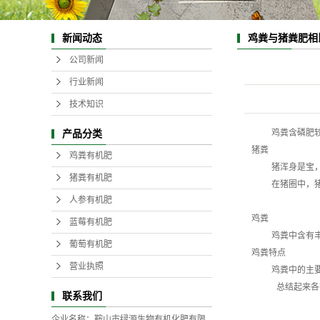
鸡粪与猪粪肥相
新闻动态
公司新闻
行业新闻
技术知识
    鸡粪含磷
产品分类
猪粪

鸡粪有机肥
    猪浑身是
猪粪有机肥
    在猪圈中
人参有机肥
鸡粪

蓝莓有机肥
    鸡粪中含有丰
葡萄有机肥
鸡粪特点

营业执照
    鸡粪中的
     总结起
联系我们
企业名称：鞍山市绿源生物有机化肥有限