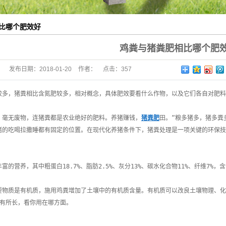
比哪个肥效好
鸡粪与猪粪肥相比哪个肥
发布日期：
2018-01-20
作者：
点击：
357
肥较多，猪粪相比含氮肥较多，相对概念，具体肥效要看什么作物，以及它们各自对肥料
宝，毫无废物，连猪粪都是农业绝好的肥料。养猪赚钱，
猪粪肥
田。“粮多猪多，猪多粪
，猪的吃喝拉撒睡都有固定的位置。在现代化养猪条件下，猪粪处理是一项关键的环保
富的营养，其中粗蛋白18.7%、脂肪2.5%、灰分13%、碳水化合物11%、纤维7%，含氮2
主要物质是有机质，施用鸡粪增加了土壤中的有机质含量。有机质可以改良土壤物理、
来各有所长，看你用在哪方面。