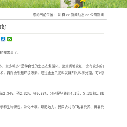
您的当前位置：
首 页
>>
新闻动态
>>
公司新闻
效好
的需求量了。

多，粪多粮多”是种良性的生态农业循环。猪粪质地较细，含有较多的有机质和氮磷钾养
技术，否则会引起环境污染。经过金宝贝肥料发酵剂的科学处理，可以猪粪便加成优质
.34%、磷2.32%、钾0.83%，分别是猪粪的4.1倍、5.1倍和1.8倍。

化学和生物特性，熟化土壤，培肥地力。我国农村的”地靠粪养、苗靠粪长”的谚语，