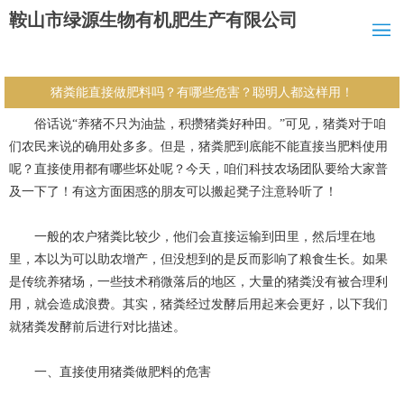
鞍山市绿源生物有机肥生产有限公司
猪粪能直接做肥料吗？有哪些危害？聪明人都这样用！
俗话说“养猪不只为油盐，积攒猪粪好种田。”可见，猪粪对于咱
们农民来说的确用处多多。但是，猪粪肥到底能不能直接当肥料使用
呢？直接使用都有哪些坏处呢？今天，咱们科技农场团队要给大家普
及一下了！有这方面困惑的朋友可以搬起凳子注意聆听了！
一般的农户猪粪比较少，他们会直接运输到田里，然后埋在地
里，本以为可以助农增产，但没想到的是反而影响了粮食生长。如果
是传统养猪场，一些技术稍微落后的地区，大量的猪粪没有被合理利
用，就会造成浪费。其实，猪粪经过发酵后用起来会更好，以下我们
就猪粪发酵前后进行对比描述。
一、直接使用猪粪做肥料的危害