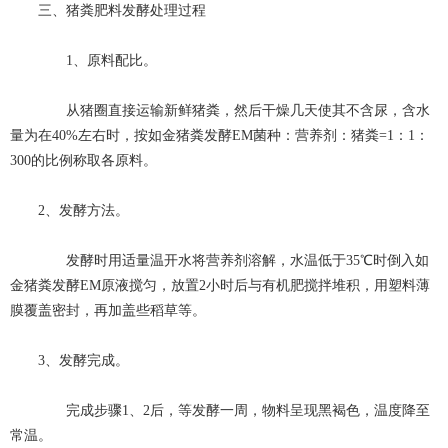
三、猪粪肥料发酵处理过程
1、原料配比。
从猪圈直接运输新鲜猪粪，然后干燥几天使其不含尿，含水
量为在40%左右时，按如金猪粪发酵EM菌种：营养剂：猪粪=1：1：
300的比例称取各原料。
2、发酵方法。
发酵时用适量温开水将营养剂溶解，水温低于35℃时倒入如
金猪粪发酵EM原液搅匀，放置2小时后与有机肥搅拌堆积，用塑料薄
膜覆盖密封，再加盖些稻草等。
3、发酵完成。
完成步骤1、2后，等发酵一周，物料呈现黑褐色，温度降至
常温。